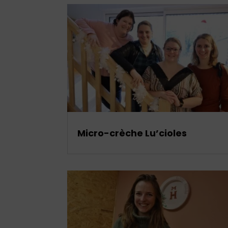
Micro-crèche Lu’cioles