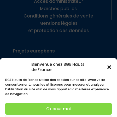
Accès administrateur
Marchés publics
Conditions générales de vente
Mentions légales
et protection des données
Projets européens
Bienvenue chez BGE Hauts
Interreg Europe – SEE
de France
BGE Hauts de France utilise des cookies sur ce site. Avec votre
Interreg FWV – COMMERCE!
consentement, nous les utiliserons pour mesurer et analyser
l'utilisation du site afin de vous apporter la meilleure expérience
de navigation.
© BGE Hauts de France – Siège social, 4 rue
des Buisses 59000 Lille – Tous droits réservés
Ok pour moi
– Service communication 2026