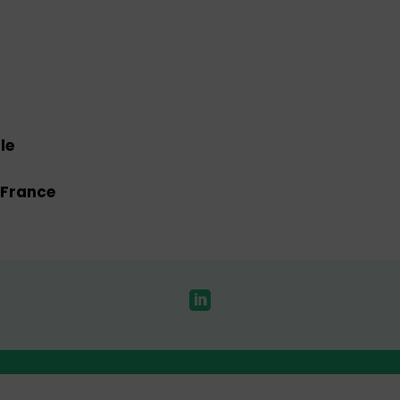
le
-France
