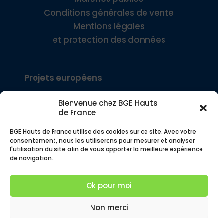
Conditions générales de vente
Mentions légales
et protection des données
Projets européens
Bienvenue chez BGE Hauts
Interreg Europe – SEE
de France
BGE Hauts de France utilise des cookies sur ce site. Avec votre
Interreg FWV – COMMERCE!
consentement, nous les utiliserons pour mesurer et analyser
l'utilisation du site afin de vous apporter la meilleure expérience
de navigation.
© BGE Hauts de France – Siège social, 4 rue
des Buisses 59000 Lille – Tous droits réservés
Ok pour moi
– Service communication 2026
Non merci