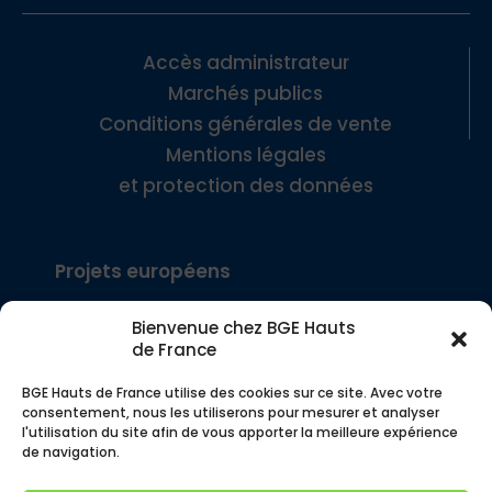
Accès administrateur
Marchés publics
Conditions générales de vente
Mentions légales
et protection des données
Projets européens
Bienvenue chez BGE Hauts
Interreg Europe – SEE
de France
BGE Hauts de France utilise des cookies sur ce site. Avec votre
Interreg FWV – COMMERCE!
consentement, nous les utiliserons pour mesurer et analyser
l'utilisation du site afin de vous apporter la meilleure expérience
de navigation.
© BGE Hauts de France – Siège social, 4 rue