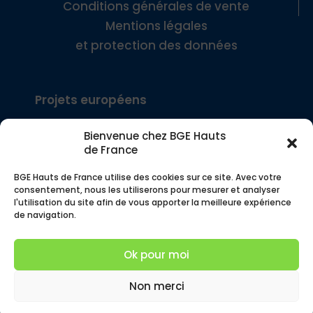
Conditions générales de vente
Mentions légales
et protection des données
Projets européens
Bienvenue chez BGE Hauts
Interreg Europe – SEE
de France
BGE Hauts de France utilise des cookies sur ce site. Avec votre
Interreg FWV – COMMERCE!
consentement, nous les utiliserons pour mesurer et analyser
l'utilisation du site afin de vous apporter la meilleure expérience
de navigation.
© BGE Hauts de France – Siège social, 4 rue
des Buisses 59000 Lille – Tous droits réservés
Ok pour moi
– Service communication 2026
Non merci