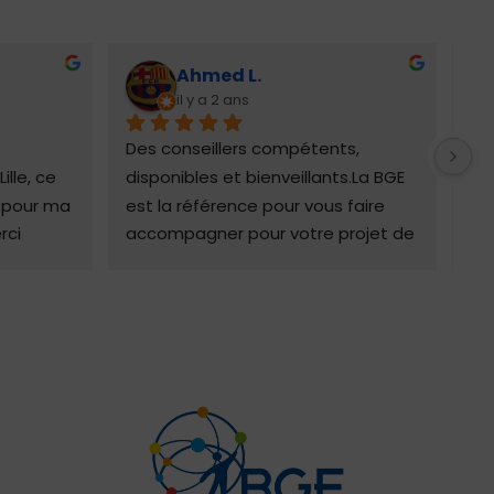
Ahmed L.
il y a 2 ans
Des conseillers compétents, 
Vou
le, ce 
disponibles et bienveillants.La BGE 
que
 pour ma 
est la référence pour vous faire 
Sa
ci 
accompagner pour votre projet de 
nou
suivi
création d'entreprise ou de reprise 
co
d'entreprise.
a s
sa
mét
po