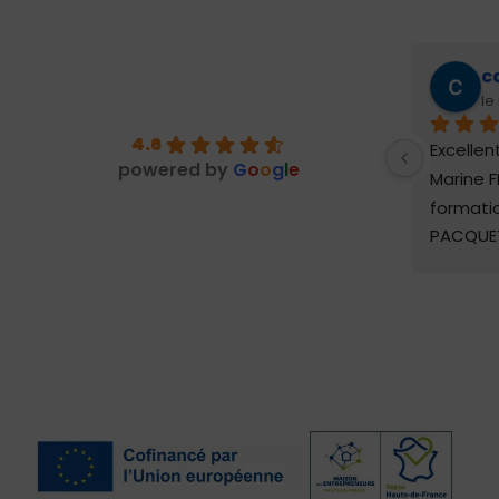
c
le
4.6
Excelle
powered by
G
o
o
g
l
e
Marine F
formatio
PACQUE
fortemen