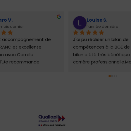
aro V.
Louise S.
 mois dernier
l’année dernière
nt accompagnement de 
J'ai pu réaliser un bilan de 
RANC et excellente 
compétences à la BGE de Lil
n avec Camille 
bilan a été très bénéfique
T.Je recommande 
carrière professionnelle.Mer
t !!
encore pour cet excellent 