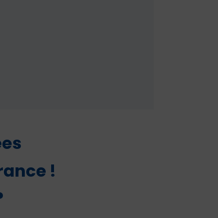
ées
rance !
?